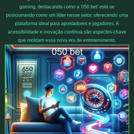
gaming, destacando como a '050 bet' está se
posicionando como um líder nesse setor, oferecendo uma
plataforma ideal para apostadores e jogadores. A
acessibilidade e inovação contínua são aspectos-chave
que moldam essa nova era de entretenimento.