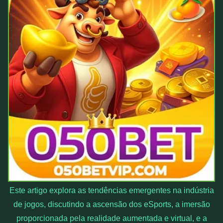
Este artigo explora as tendências emergentes na indústria
de jogos, discutindo a ascensão dos eSports, a imersão
proporcionada pela realidade aumentada e virtual, e a