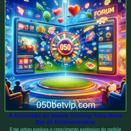
A Ascensão do Mobile Gaming: Uma Nova
Era de Entretenimento
Este artigo explora o crescimento explosivo do mobile