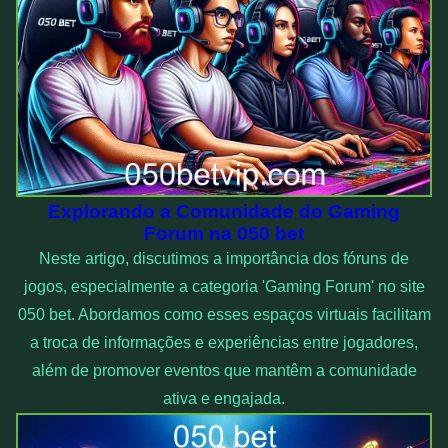
Explorando a Comunidade do Gaming
Forum na 050 bet
Neste artigo, discutimos a importância dos fóruns de
jogos, especialmente a categoria 'Gaming Forum' no site
050 bet. Abordamos como esses espaços virtuais facilitam
a troca de informações e experiências entre jogadores,
além de promover eventos que mantêm a comunidade
ativa e engajada.